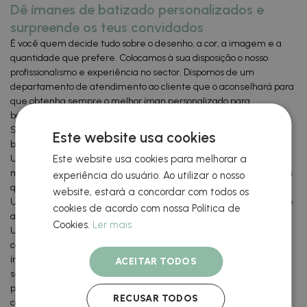
Dê ímanes de batizado personalizados e
surpreende os teus convidados
É você quem decide tudo sobre o desenho, a cor, a imagem e a
quantidade que prefere. Colocamos à sua disposição o nosso
profissionalismo e experiência no sector. Dispomos de um
departamento de atendimento ao cliente que o aconselhará para
que obtenha sempre o melhor íman personalizado para
baptizados a um preço acessível.
Seleccionamos os melhores materiais para que cada íman de
Este website usa cookies
batizado personalizado tenha a máxima durabilidade possível.
Este website usa cookies para melhorar a
Utilizamos técnicas de impressão que garantem que as cores se
manterão iguais às do primeiro dia durante anos, por isso não acha
experiência do usuário. Ao utilizar o nosso
que é uma alternativa ideal para si?
website, estará a concordar com todos os
Utilizamos as melhores técnicas de impressão que garantem que
cookies de acordo com nossa Política de
as cores se manterão iguais durante anos?
Cookies.
Ler mais
Utilizamos a mais recente tecnologia para imprimir fotografias
com a máxima nitidez. Consideramos essencial oferecer-lhe o
íman de batismo personalizado perfeito, respeitando sempre os
ACEITAR TODOS
seus gostos. Transformamos cada produto numa base perfeita
para que possa transmitir a mensagem que deseja a cada
RECUSAR TODOS
convidado.