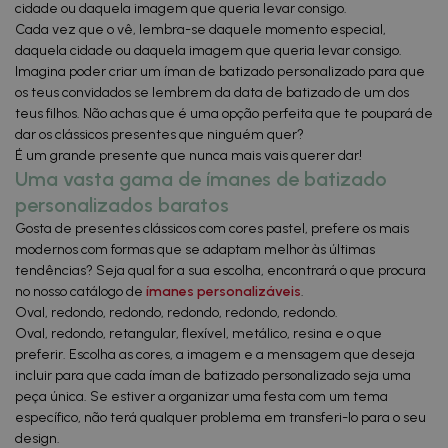
cidade ou daquela imagem que queria levar consigo.
Cada vez que o vê, lembra-se daquele momento especial,
daquela cidade ou daquela imagem que queria levar consigo.
Imagina poder criar um íman de batizado personalizado para que
os teus convidados se lembrem da data de batizado de um dos
teus filhos. Não achas que é uma opção perfeita que te poupará de
dar os clássicos presentes que ninguém quer?
É um grande presente que nunca mais vais querer dar!
Uma vasta gama de ímanes de batizado
personalizados baratos
Gosta de presentes clássicos com cores pastel, prefere os mais
modernos com formas que se adaptam melhor às últimas
tendências? Seja qual for a sua escolha, encontrará o que procura
no nosso catálogo de
ímanes personalizáveis
.
Oval, redondo, redondo, redondo, redondo, redondo.
Oval, redondo, retangular, flexível, metálico, resina e o que
preferir. Escolha as cores, a imagem e a mensagem que deseja
incluir para que cada íman de batizado personalizado seja uma
peça única. Se estiver a organizar uma festa com um tema
específico, não terá qualquer problema em transferi-lo para o seu
design.