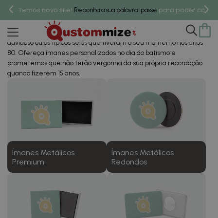
Ímanes De Batizado
Temos novo site!
para poder compr
Reponha a sua palavra-passe
Personalizados
Desconsidere as estatuetas, os sacos de rebuçados de gosto
duvidoso ou os típicos selos que tiveram o seu momento nos anos
80. Ofereça ímanes personalizados no dia do batismo e
prometemos que não terão vergonha da sua própria recordação
quando fizerem 15 anos.
Ímanes Metálicos
Ímanes Metálicos
Premium
Redondos