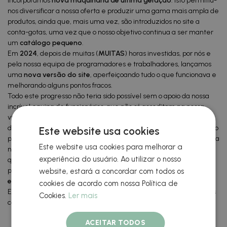
incorporamos
nova maquinaria de última geração
. Isto permitiu-
nos diversificar a nossa oferta e produzir uma gama mais ampla de
produtos, ainda que, mais uma vez, são introduzidos no site a
conta-gotas, uma vez que o nosso objetivo continua a ser manter
um
catálogo pequeno
.
Em
2024
, depois de muitas (
MUITAS
) horas investidas, por nós e
pela nossa equipa de programadores e trabalhadores, lançamos
uma
nova versão do site
, aperfeiçoando tudo o que funcionava e
melhorando alguns pontos fracos.
Todo este progresso não teria sido possível sem o apoio da nossa
incrível equipa de funcionários, que não só acreditam na nossa
visão, como também se empenham plenamente no
desenvolvimento do negócio. Teresa, Saúl e Carlos estão connosco
Este website usa cookies
praticamente desde o princípio e David e Guillermo já são parte da
Este website usa cookies para melhorar a
nossa família. Sem esquecer Óscar, Vicky, Belén, Amparo e Sara,
experiência do usuário. Ao utilizar o nosso
que se integraram na perfeição, e de toda as pessoas que
passaram por aqui durante este tempo. Obrigado!
Os melhores
website, estará a concordar com todos os
estão connosco.
cookies de acordo com nossa Política de
Esta é a viagem de Qustommize, uma viagem que prosseguimos
Cookies.
Ler mais
com entusiasmo e dedicação.
ACEITAR TODOS