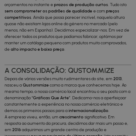
orçamentos no instante e
prazos de produção curtos
. Tudo isto
sem comprometer os padrões de qualidade
e com
preços
competitivos
. Ainda que possa parecer incrível, naquela altura
quase não existiam lojas online do género no mercado (pelo
menos, não em Espanha). Decidimos especializar-nos. Em vez de
oferecer todos os produtos que podíamos fabricar, optámos por
manter um catálogo pequeno com produtos muito comprovados,
de
alto impacto e baixo preço
.
A CONSOLIDAÇÃO: QUSTOMMIZE
Depois de várias versões muito rudimentares do site, em
2013
,
nasceu a
Qustommize
como a marca que conhecemos hoje. Ao
mesmo tempo, o nosso comércio local encontrou o seu posto com a
denominação “
Gráficas Que Arte
”. Dedicamo-nos a aperfeiçoar
constantemente a experiência no nosso comércio eletrónico e
demos os primeiros passos para a
internacionalização
.
A empresa viveu, então, um
crescimento
significativo. Em
resposta ao aumento da procura, decidimos dar mais um passo e,
em
2016
adquirimos um grande centro de produção e