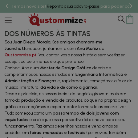
Temos novo site!
para poder compr
Reponha a sua palavra-passe
Quem somos?
DOS NÚMEROS ÀS TINTAS
Sou
Juan Diego Morala
, (os amigos chamam-me
Juancho),
fundador, juntamente com
Ana Muñiz
de
Qustommize.pt
.
Vou contar-vos a nossa história sem vos fazer
bocejar, ou pelo menos é o que pretendo!
Conheci Ana num
Master de Design Gráfico
depois de
completarmos os nossos estudos em
Engenharia Informática
e
Administração e Finanças
e, rapidamente, começámos a falar de
música, literatura,
da vida
e de como a ganhar
.
Desde o princípio, as nossas ideias de negócio giravam mais em
torno da
produção
e
venda
de produtos, do que no próprio design
gráfico e começámos a experimentar formas de as concretizar.
Tudo começou como um
passatempo de dois jovens com
inquietudes
e creio que essa perspetiva foi a chave para o seu
funcionamento. Fazíamos desenhos nossos e vendíamos os
produtos em
feiras, mercados e festivais
(por vezes, também