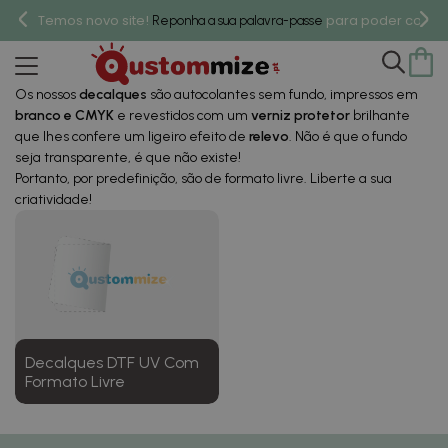
DTF UV - Decalques
Temos novo site!
para poder compr
Reponha a sua palavra-passe
Personalizados (autocolantes
Sem Fundo)
Os nossos
decalques
são autocolantes sem fundo, impressos em
branco e CMYK
e revestidos com um
verniz protetor
brilhante
que lhes confere um ligeiro efeito de
relevo
. Não é que o fundo
seja transparente, é que não existe!
Portanto, por predefinição, são de formato livre. Liberte a sua
criatividade!
Decalques DTF UV Com
Formato Livre