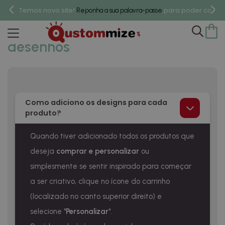
Temos novo site!
para poder compr
Reponha a sua palavra-passe
Como preparar os teus
desenhos
Como adiciono os designs para cada
produto?
Quando tiver adicionado todos os produtos que
deseja
comprar e personalizar
ou
simplesmente se sentir inspirado para começar
a ser criativo, clique no ícone do carrinho
(localizado no canto superior direito) e
selecione "
Personalizar
".