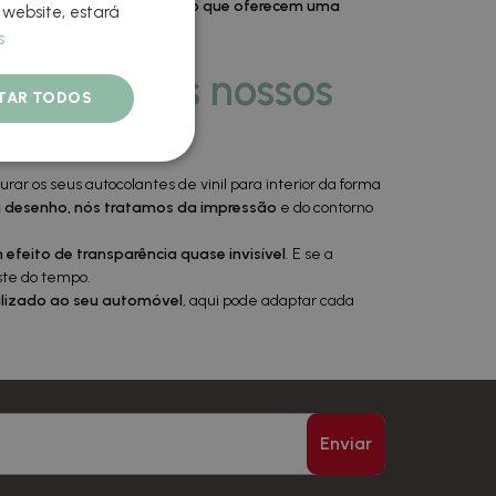
e dos danos, ao mesmo tempo que oferecem uma
 website, estará
s
eis com os nossos
ITAR TODOS
 interior
ar os seus autocolantes de vinil para interior da forma
u desenho, nós tratamos da impressão
e do contorno
 efeito de transparência quase invisível
. E se a
ste do tempo.
alizado ao seu automóvel
, aqui pode adaptar cada
Enviar