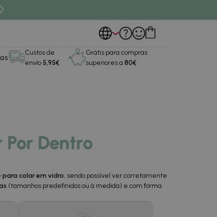
Custos de
Grátis para compras
as
envío
5,95€
superiores a
80€
 Por Dentro
e
para colar em vidro
, sendo possível ver corretamente
as
(tamanhos predefinidos ou à medida) e com forma