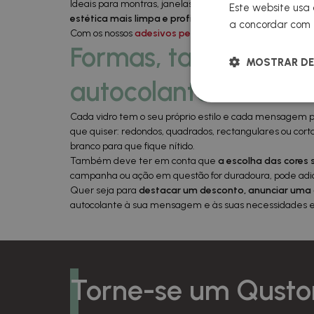
Ideais para montras, janelas de escritório, vitrinas ou po
Este website usa 
estética mais limpa e profissional
. O adesivo fica esco
a concordar com t
Com os nossos
adesivos personalizados
não se limita 
Formas, tamanhos e 
MOSTRAR DE
autocolantes de vinil
Cada vidro tem o seu próprio estilo e cada mensagem pr
que quiser: redondos, quadrados, rectangulares ou cor
branco para que fique nítido.
Também deve ter em conta que
a escolha das cores 
campanha ou ação em questão for duradoura, pode adicio
Quer seja para
destacar um desconto, anunciar uma 
autocolante à sua mensagem e às suas necessidades es
Torne-se um Qusto