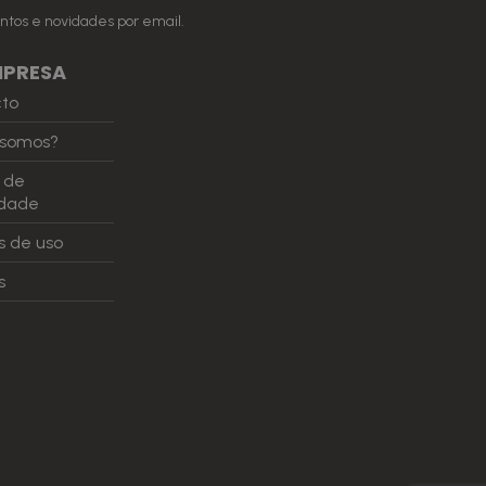
ntos e novidades por email.
MPRESA
cto
somos?
a de
idade
 de uso
s