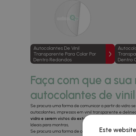
Autocolantes De Vinil
Autocola
Transparente Para Colar Por
Transpa
Dentro Redondos
Dentro 
Faça com que a sua
autocolantes de vinil
Se procura uma forma de comunicar a partir do vidro sem 
autocolantes, impressos em vinil transparente e deline
vidro e serem vistos do exterior
.
Ideais para montras,
Este website
Se procura uma forma de comunicar a partir do interior d