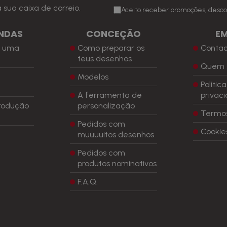
sua caixa de correio.
Aceito receber promoções, desco
NDAS
CONCEÇÃO
E
r uma
Como preparar os
Conta
a
teus desenhos
Quem 
Modelos
Polític
A ferramenta de
privac
rodução
personalização
Termos
Pedidos com
Cookie
muuuuitos desenhos
Pedidos com
produtos nominativos
F.A.Q.