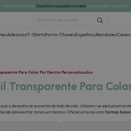
Temos novo site!
para poder comprar.
Reponha a sua palavra-passe
nes
Adesivos
T-Shirts
Porta-Chaves
Espelhos
Abridores
Canec
sparente Para Colar Por Dentro Personalizados
il Transparente Para Colar
 que o desenho se encontra do lado da cola. Utilizam-se exclusivament
 podendo apresentar zonas em branco. Oferecemo-los com
formas básic