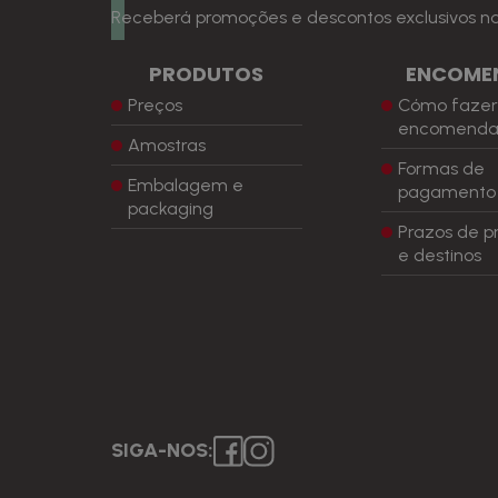
Receberá promoções e descontos exclusivos na 
PRODUTOS
ENCOME
Preços
Cómo faze
encomend
Amostras
Formas de
Embalagem e
pagamento
packaging
Prazos de p
e destinos
SIGA-NOS: