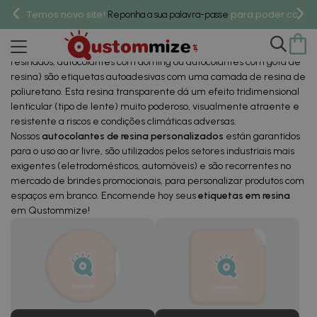
Etiquetas Em Resina
Temos novo site!
para poder compr
Reponha a sua palavra-passe
Personalizadas
As
etiquetas resinadas
(também chamadas domes, autocolantes
resinados, autocolantes com doming ou autocolantes com gota de
resina) são etiquetas autoadesivas com uma camada de resina de
poliuretano. Esta resina transparente dá um efeito tridimensional
lenticular (tipo de lente) muito poderoso, visualmente atraente e
resistente a riscos e condições climáticas adversas.
Nossos
autocolantes de resina personalizados
están garantidos
para o uso ao ar livre, são utilizados pelos setores industriais mais
exigentes (eletrodomésticos, automóveis) e são recorrentes no
mercado de brindes promocionais, para personalizar produtos com
espaços em branco. Encomende hoy seus
etiquetas em resina
em Qustommize!