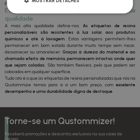
MOSTRAR DETALHES
particulares.
Etiquetas de resina personalizáveis de
qualidade
A mais alta qualidade define-nos.
As etiquetas de resina
personalizáveis são resistentes à luz solar, aos produtos
químicos e até à lavagem
. Estas vantagens permitem-lhes
permanecer em bom estado durante muito tempo sem riscar,
desvanecer ou amarelecer.
Graças à dureza do material e ao
chamado efeito de memória, permanecem intactas onde quer
que sejam coladas
. São também flexíveis, pelo que podem ser
colocados em qualquer superfície.
Tudo isto é o que as etiquetas de resina personalizadas que nós na
Qustommize temos para si a um bom preço, com
excelente
desempenho e uma durabilidade digna de destaque
.
Torne-se um Qustommizer!
Receberá promoções e descontos exclusivos na sua caixa de
correio.