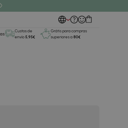
Custos de
Grátis para compras
as
envío
5,95€
superiores a
80€