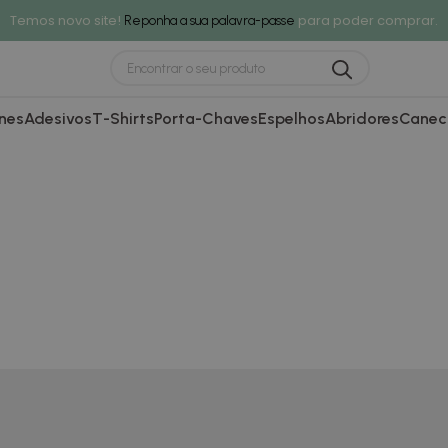
Temos novo site!
para poder comprar.
Reponha a sua palavra-passe
nes
Adesivos
T-Shirts
Porta-Chaves
Espelhos
Abridores
Canec