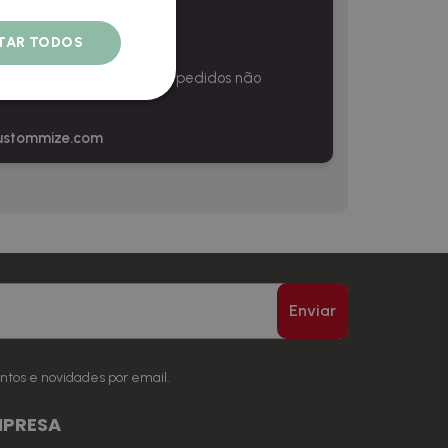
ITAR TODOS
ou de forma parcial se os pedidos não
ustommize.com
Enviar
ntos e novidades por email.
MPRESA