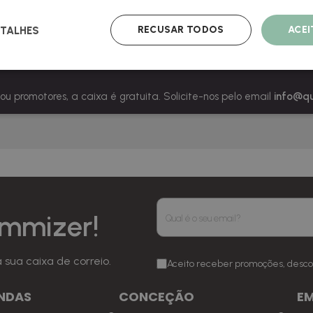
RECUSAR TODOS
ACE
TALHES
eriormente de forma total se fizer uma compra superior a 75 € 
 ou promotores, a caixa é gratuita. Solicite-nos pelo email
info@q
mmizer!
sua caixa de correio.
Aceito receber promoções, desco
NDAS
CONCEÇÃO
E