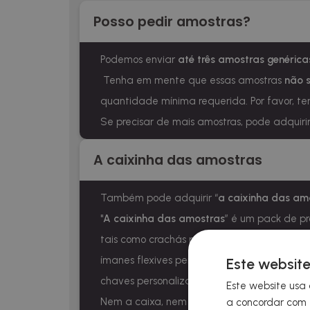
Posso pedir amostras?
Podemos enviar
até três amostras genérica
Tenha em mente que essas amostras
não s
quantidade mínima requerida. Por favor, 
Se precisar de mais amostras, pode adquir
A caixinha das amostras
Também pode adquirir “
a caixinha das am
"
A caixinha das amostras
” é um pack de p
tais como crachás personalizados com alfin
ímanes flexives personalizados, ímanes resi
Este website
chaves personalizados, etiquetas em resina 
Este website usa 
Nem a caixa, nem os produtos têm o nosso lo
a concordar com t