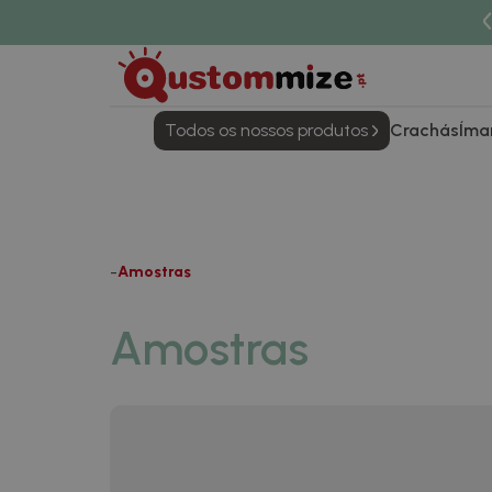
Todos os nossos produtos
Crachás
Íma
Amostras
Amostras