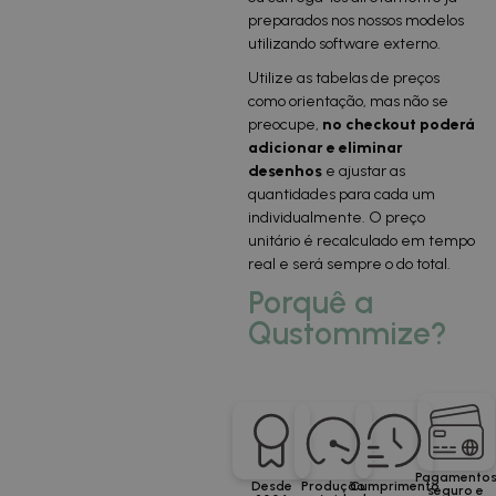
preparados nos nossos modelos
utilizando software externo.
Utilize as tabelas de preços
como orientação, mas não se
preocupe,
no checkout poderá
adicionar e eliminar
desenhos
e ajustar as
quantidades para cada um
individualmente. O preço
unitário é recalculado em tempo
real e será sempre o do total.
Porquê a
Qustommize?
Pagamento
Desde
Produção
Cumprimento
seguro e