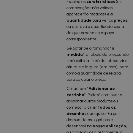
Escolha as
caraterísticas
(as
combinações não válidas
aparecerão riscadas) e a
qu
antidade
para ver os
preços
,
ou escreva a quantidade exata
de que precisa no espaço
correspondente.
Se optar pelo tamanho “
à
medida
”, a tabela de preços não
será exibida. Terá de introduzir a
altura e a largura (em mm), bem
como a quantidade desejada,
para calcular o preço.
Clique em “
Adicionar ao
carrinho
”. Poderá continuar a
adicionar outros produtos ou
começar a
criar todos os
desenhos
que quiser (a partir
das suas fotos, logotipos e
desenhos) na
nossa aplicação
,
ou carregá-los diretamente já