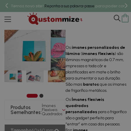
Temos novo site!
para poder compr
Reponha a sua palavra-passe
Ímanes Flexíveis Quadrados
Os
ímanes personalizados de
lâmina
(
ímanes flexíveis
) são
lâminas magnéticas de 0.7 mm,
impressas a toda côr e
plastificadas em mate o brilho
para aumentar a sua duração.
São mais
baratos
que os ímanes
de frigorífico metálicos.
Os
Ímanes flexíveis
Ímanes
quadrados
Produtos
Flexíveis
Semelhantes:
personalizados
para o frigorífico
Quadrados
são o gadget perfeito para
“entrar” em casa das pessoas.
Tamanho
60x60 mm
Faz
ímanes