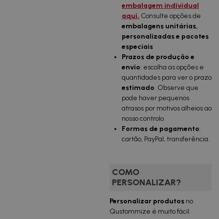
embalagem individual
aqui.
Consulte opções de
embalagens unitárias,
personalizadas e pacotes
especiais
Prazos de produção e
envio
: escolha as opções e
quantidades para ver o prazo
estimado
. Observe que
pode haver pequenos
atrasos por motivos alheios ao
nosso controlo.
Formas de pagamento
:
cartão, PayPal, transferência.
COMO
PERSONALIZAR?
Personalizar produtos
no
Qustommize é muito fácil.