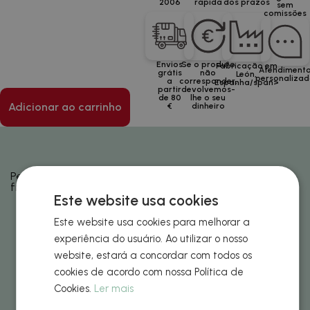
2006
rápida
dos prazos
sem
comissões
Envios
Se o produto
Fabricação em
Atendiment
grátis
não
León,
personaliza
a
corresponder,
Espanha/span>
partir
devolvemos-
de 80
lhe o seu
Adicionar ao carrinho
€
dinheiro
Perguntas
frequentes
Posso pedir
Este website usa cookies
amostras?
Este website usa cookies para melhorar a
experiência do usuário. Ao utilizar o nosso
Como adiciono os
website, estará a concordar com todos os
designs para cada
cookies de acordo com nossa Política de
produto?
Cookies.
Ler mais