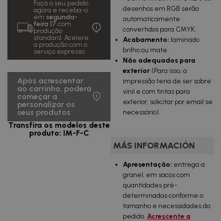
Faça o seu pedido
677,29
desenhos em RGB serão
agora e receba-o
2500
0,27
€
em
segunda-
uds.
€/u.
automaticamente
IVA
feira 17
com
incluido
convertidos para CMYK.
produção
standard. Acelere
Acabamento:
laminado
1 304,41
a produção com o
5000
0,26
€
brilho ou mate.
serviço expresso.
uds.
€/u.
IVA incluido
Não adequados para
exterior
(Para isso, a
2 508,47
10000
0,25
Após acrescentar
impressão teria de ser sobre
€
uds.
€/u.
ao carrinho, poderá
IVA incluido
vinil e com tintas para
começar a
exterior, solicitar por email se
personalizar os
5 701,08
25000
0,23
seus produtos
necessário).
€
uds.
€/u.
IVA incluido
Transfira os modelos deste
produto: IM-F-C
MÁS INFORMACIÓN
Apresentação:
entrega a
granel, em sacos com
quantidades pré-
determinadas conforme o
tamanho e necessidades do
pedido.
Acrescente a