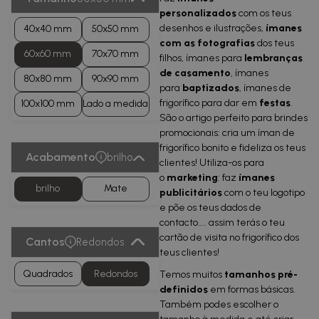
personalizados
com os teus
desenhos e ilustrações,
ímanes
40x40 mm
50x50 mm
com as fotografias
dos teus
60x60 mm
70x70 mm
filhos, ímanes para
lembranças
de casamento
, ímanes
80x80 mm
90x90 mm
para
baptizados
, ímanes de
frigorífico para dar em
festas
.
100x100 mm
Lado a medida
São o artigo perfeito para brindes
promocionais: cria um íman de
frigorífico bonito e fideliza os teus
Acabamento
brilho
clientes! Utiliza-os para
o
marketing
: faz
ímanes
brilho
Mate
publicitários
com o teu logotipo
e põe os teus dados de
contacto.... assim terás o teu
cartão de visita no frigorífico dos
Cantos
Redondos
teus clientes!
Quadrados
Redondos
Temos muitos
tamanhos pré-
definidos
em formas básicas.
Também podes escolher o