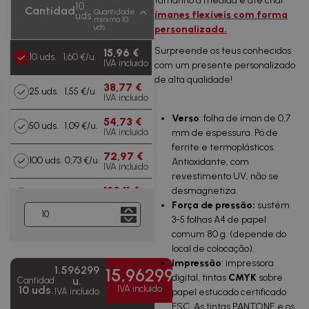
tamanho à medida e até criar
10
Cantidad
Quantidade
ímanes flexíveis com forma
uds.
mínima 10
uds.
personalizada.
Surpreende os teus conhecidos
15,96 €
10 uds.
1,60 €/u.
IVA incluido
com um presente personalizado
de alta qualidade!
38,77 €
25 uds.
1,55 €/u.
IVA incluido
Verso
: folha de íman de 0,7
54,73 €
50 uds.
1,09 €/u.
IVA incluido
mm de espessura. Pó de
ferrite e termoplásticos.
72,97 €
100 uds.
0,73 €/u.
Antioxidante, com
IVA incluido
revestimento UV, não se
139,11 €
desmagnetiza.
250 uds.
0,56 €/u.
IVA incluido
Força de pressão:
sustém
3-5 folhas A4 de papel
200,22
500
0,40
comum 80 g. (depende do
€
uds.
€/u.
IVA incluido
local de colocação).
Impressão
: impressora
1.596299
301,02 €
15,96299
1000
0,30
digital, tintas
CMYK
sobre
u.
Cantidad
IVA
uds.
€/u.
10 uds.
IVA incluido
incluido
IVA incluido
papel estucado certificado
FSC. As tintas PANTONE e os