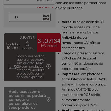
IVA incluido
com um presente personalizado
de alta qualidade!
270,76 €
250 uds.
1,08 €/u.
IVA incluido
389,72 €
Verso
: folha de íman de 0,7
500 uds.
0,78 €/u.
IVA incluido
mm de espessura. Pó de
ferrite e termoplásticos.
585,92 €
1000
0,59
3.107134
IVA
Antioxidante, com
uds.
€/u.
31,07134
incluido
u.
revestimento UV, não se
Cantidad
IVA
IVA incluido
10 uds.
desmagnetiza.
incluido
1 318,31 €
2500
0,53
IVA
Força de pressão:
sustém
uds.
€/u.
Faça o seu pedido
incluido
2-3 folhas A4 de papel
agora e receba-o
em
quarta-feira
comum 80 g. (depende do
2 538,98
26
com produção
5000
0,51
€
local de colocação).
standard. Acelere
uds.
€/u.
IVA incluido
a produção com o
Impressão
: em plotter de
serviço expresso.
tintas látex com tintas CMYK
4 882,64
10000
0,49
sobre vinil polimérico branco.
€
uds.
€/u.
IVA incluido
As tintas PANTONE e os
Após acrescentar
desenhos em RGB serão
ao carrinho, poderá
11 096,93
começar a
25000
0,44
automaticamente
€
uds.
€/u.
personalizar os
convertidos para CMYK.
IVA incluido
seus produtos
Acabamento:
camada de