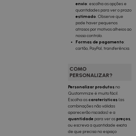
envio
: escolha as opções e
quantidades para ver o prazo
estimado
. Observe que
pode haver pequenos
atrasos por motivos alheios ao
nosso controlo.
Formas de pagamento
:
cartão, PayPal, transferência.
COMO
PERSONALIZAR?
Personalizar produtos
no
Qustommize é muito fácil.
Escolha as
caraterísticas
(as
combinações não válidas
aparecerão riscadas) e a
qu
antidade
para ver os
preços
,
ou escreva a quantidade exata
de que precisa no espaço