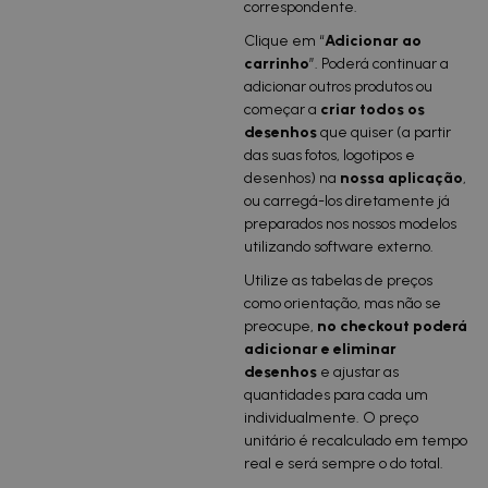
correspondente.
Clique em “
Adicionar ao
carrinho
”. Poderá continuar a
adicionar outros produtos ou
começar a
criar todos os
desenhos
que quiser (a partir
das suas fotos, logotipos e
desenhos) na
nossa aplicação
,
ou carregá-los diretamente já
preparados nos nossos modelos
utilizando software externo.
Utilize as tabelas de preços
como orientação, mas não se
preocupe,
no checkout poderá
adicionar e eliminar
desenhos
e ajustar as
quantidades para cada um
individualmente. O preço
unitário é recalculado em tempo
real e será sempre o do total.