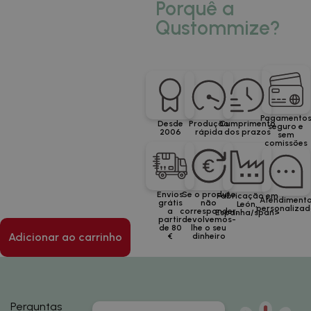
Porquê a
Qustommize?
Pagamento
Desde
Produção
Cumprimento
seguro e
2006
rápida
dos prazos
sem
comissões
Envios
Se o produto
Fabricação em
Atendiment
grátis
não
León,
personaliza
a
corresponder,
Espanha/span>
partir
devolvemos-
de 80
lhe o seu
Adicionar ao carrinho
€
dinheiro
Perguntas