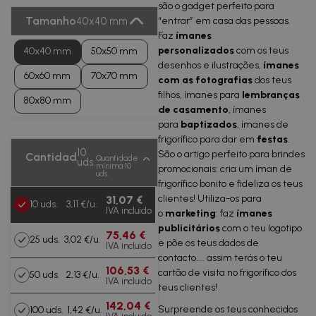
são o gadget perfeito para
Tamanho
40x40 mm
“entrar” em casa das pessoas.
Faz
ímanes
personalizados
com os teus
40x40 mm
50x50 mm
desenhos e ilustrações,
ímanes
60x60 mm
70x70 mm
com as fotografias
dos teus
filhos, ímanes para
lembranças
80x80 mm
de casamento
, ímanes
para
baptizados
, ímanes de
frigorífico para dar em
festas
.
10
São o artigo perfeito para brindes
Cantidad
Quantidade
uds.
mínima 10
promocionais: cria um íman de
uds.
frigorífico bonito e fideliza os teus
clientes! Utiliza-os para
31,07 €
10 uds.
3,11 €/u.
IVA incluido
o
marketing
: faz
ímanes
publicitários
com o teu logotipo
75,46 €
25 uds.
3,02 €/u.
e põe os teus dados de
IVA incluido
contacto.... assim terás o teu
106,53 €
cartão de visita no frigorífico dos
50 uds.
2,13 €/u.
IVA incluido
teus clientes!
142,04 €
Surpreende os teus conhecidos
100 uds.
1,42 €/u.