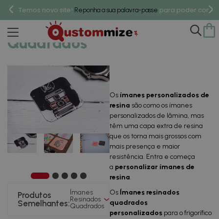
Temos novo site!
para poder compr
Reponha a sua palavra-passe
Ímanes Resinados
Quadrados
Os
ímanes personalizados de
resina
são como os ímanes
personalizados de lâmina, mas
têm uma capa extra de resina
que os torna mais grossos com
mais presença e maior
resistência. Entra e começa
a
personalizar ímanes de
resina
.
Ímanes
Os
Ímanes resinados
Produtos
Resinados
Semelhantes:
quadrados
Quadrados
personalizados
para o frigorífico