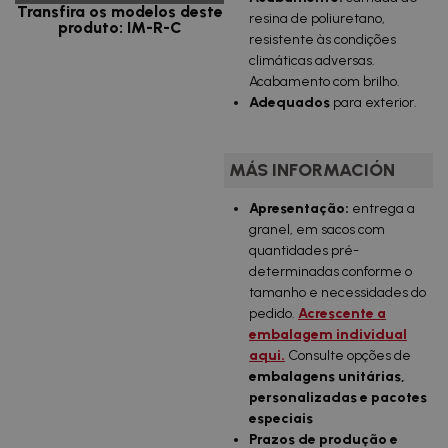
Transfira os modelos deste
resina de poliuretano,
produto: IM-R-C
resistente às condições
climáticas adversas.
Acabamento com brilho.
Adequados
para exterior.
MÁS INFORMACIÓN
Apresentação:
entrega a
granel, em sacos com
quantidades pré-
determinadas conforme o
tamanho e necessidades do
pedido.
Acrescente a
embalagem individual
aqui.
Consulte opções de
embalagens unitárias,
personalizadas e pacotes
especiais
Prazos de produção e