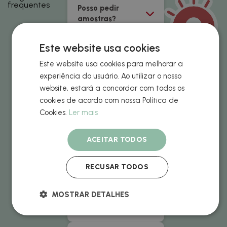
frequentes
Posso pedir
amostras?
Este website usa cookies
Como adiciono os
designs para cada
Este website usa cookies para melhorar a
produto?
experiência do usuário. Ao utilizar o nosso
website, estará a concordar com todos os
cookies de acordo com nossa Política de
Métodos de
Cookies.
Ler mais
pagamento
aceites
ACEITAR TODOS
Qual é o preço do
envio?
RECUSAR TODOS
MOSTRAR DETALHES
Quando receberei
o meu pedido?