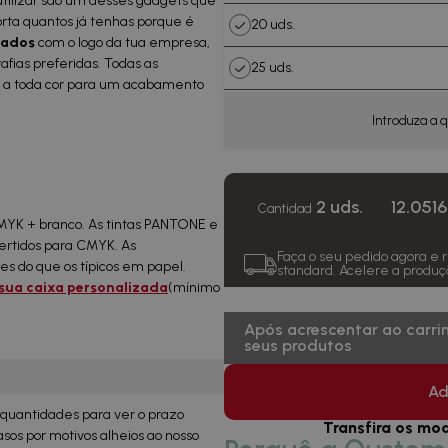
ilizar são um desses gadgets que
porta quantos já tenhas porque é
20 uds.
izados
com o logo da tua empresa,
fias preferidas. Todas as
25 uds.
 a toda cor para um acabamento
30 uds.
Introduza a 
40 uds.
50 uds.
2 uds.
12.0516
Cantidad
CMYK + branco. As tintas PANTONE e
75 uds.
rtidos para CMYK. As
Faça o seu pedido agora e
s do que os típicos em papel.
standard. Acelere a produç
100 uds.
 sua caixa personalizada
(mínimo
200 uds.
Após acrescentar ao carri
seus produtos
300 uds.
Ad
400 uds.
e quantidades para ver o prazo
Transfira os mo
os por motivos alheios ao nosso