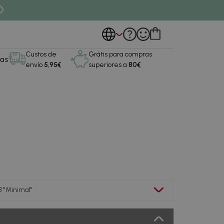
Custos de
Grátis para compras
as
envío
5,95€
superiores a
80€
 "Minimal"