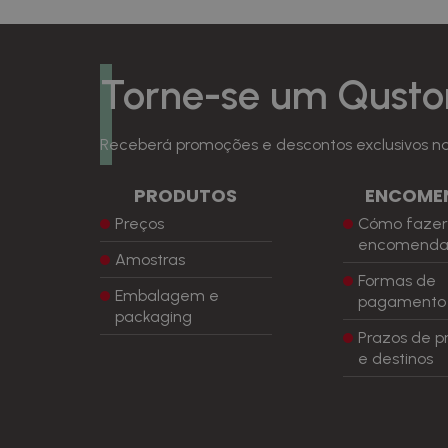
Torne-se um Qusto
Receberá promoções e descontos exclusivos na 
PRODUTOS
ENCOME
Preços
Cómo faze
encomend
Amostras
Formas de
Embalagem e
pagamento
packaging
Prazos de p
e destinos