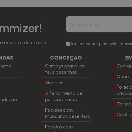
mmizer!
sua caixa de correio.
Aceito receber promoções, desco
NDAS
CONCEÇÃO
E
r uma
Como preparar os
Conta
a
teus desenhos
Quem 
Modelos
Polític
A ferramenta de
privac
rodução
personalização
Termos
Pedidos com
Cookie
muuuuitos desenhos
Pedidos com