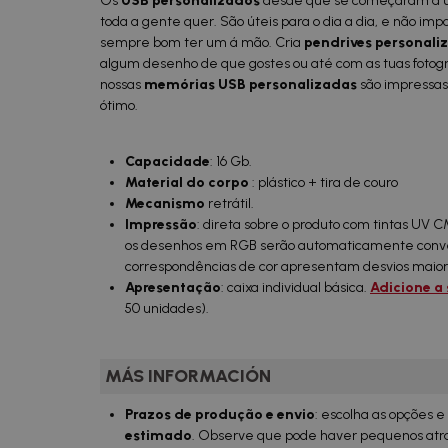
Os
USB personalizados
desde que se começaram a ut
toda a gente quer. São úteis para o dia a dia, e não im
sempre bom ter um á mão. Cria
pendrives personal
algum desenho de que gostes ou até com as tuas fotogra
nossas
memórias USB personalizadas
são impressas
ótimo.
Capacidade
: 16 Gb.
Material do corpo
: plástico + tira de couro
Mecanismo
retrátil.
Impressão
: direta sobre o produto com tintas UV 
os desenhos em RGB serão automaticamente conve
correspondências de cor apresentam desvios maiore
Apresentação
: caixa individual básica.
Adicione a
50 unidades).
MÁS INFORMACIÓN
Prazos de produção e envio
: escolha as opções 
estimado
. Observe que pode haver pequenos atras