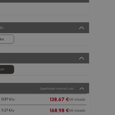
do
dos
cor
Quantidade mínima 2 uds.
138,67 €
13,87 €/u.
IVA incluido
168,98 €
11,27 €/u.
IVA incluido