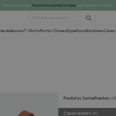
Temos novo site!
para poder comprar.
Reponha a sua palavra-passe
nes
Adesivos
T-Shirts
Porta-Chaves
Espelhos
Abridores
Canec
Produtos Semelhantes:
USB
Capacidade
16 BG