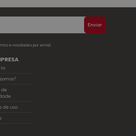
Enviar
ntos e novidades por email.
MPRESA
cto
somos?
a de
idade
 de uso
s