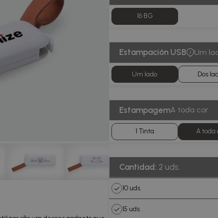
16 BG
Estampación USB
Um la
Um lado
Dos la
Estampagem
A toda cor
1 Tinta
A toda 
Cantidad:
2 uds.
10 uds.
15 uds.