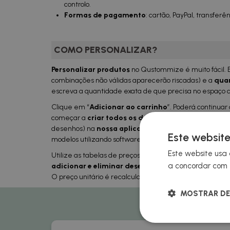
controlo.
Formas de pagamento
: cartão, PayPal, transferên
COMO PERSONALIZAR?
Personalizar produtos
no Qustommize é muito fácil. 
combinações não válidas aparecerão riscadas) e a
qu
a
escreva a quantidade exata de que precisa no espaço 
Clique em “
Adicionar ao carrinho
”. Poderá continuar 
começar a
criar todos os desenhos
que quiser (a part
desenhos) na
nossa aplicação
, ou carregá-los direta
Este website
modelos utilizando software externo.
Este website usa 
Utilize as tabelas de preços como orientação, mas não
a concordar com t
adicionar e eliminar desenhos
e ajustar as quantid
O preço unitário é recalculado em tempo real e será se
MOSTRAR DE