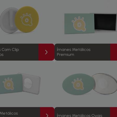
 Com Clip
Ímanes Metálicos
os
Premium
Metálicos
Ímanes Metálicos Ovais