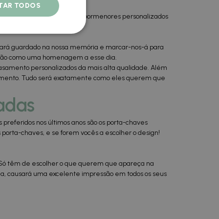
ITAR TODOS
listas em cuidar de todos os pormenores personalizados
icará guardado na nossa memória e marcar-nos-á para
virão como uma homenagem a esse dia.
asamento personalizados da mais alta qualidade. Além
casamento. Tudo será exatamente como eles querem que
adas
preferidos nos últimos anos são os porta-chaves
s porta-chaves, e se forem vocês a escolher o design!
 Só têm de escolher o que querem que apareça na
rma, causará uma excelente impressão em todos os seus