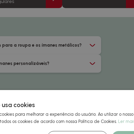
ulares
n para a roupa e os ímanes metálicos?
manes personalizáveis?
 usa cookies
cookies para melhorar a experiência do usuário. Ao utilizar o nosso
odos os cookies de acordo com nossa Política de Cookies.
Ler mai
ha o amor que os noivos sentem. Acaba por se tornar um dos dias mais 