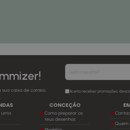
mmizer!
sua caixa de correio.
Aceito receber promoções, desco
NDAS
CONCEÇÃO
E
r uma
Como preparar os
Conta
a
teus desenhos
Quem 
Modelos