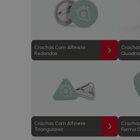
Crachás Com Alfinete
Crachás
Redondos
Quadra
Cráchas Com Alfinete
Crachás
Triangulares
Forma 