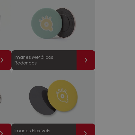
Ímanes Metálicos
Redondos
Ímanes Flexíveis