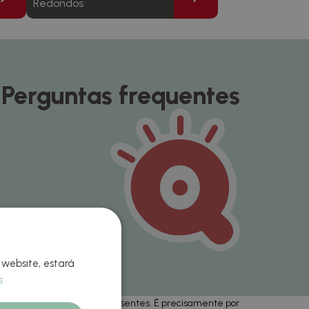
Redondos
Perguntas frequentes
 website, estará
s
especiais para todos os presentes. É precisamente por