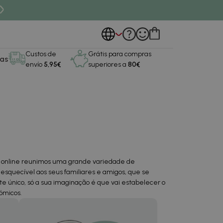
Custos de
Grátis para compras
as
envío
5,95€
superiores a
80€
ja online reunimos uma grande variedade de
squecível aos seus familiares e amigos, que se
e único, só a sua imaginação é que vai estabelecer o
ómicos.