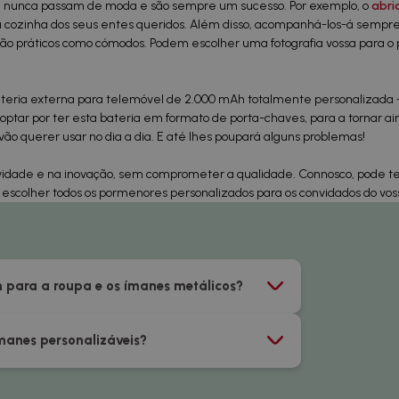
 nunca passam de moda e são sempre um sucesso. Por exemplo, o
abri
na cozinha dos seus entes queridos. Além disso, acompanhá-los-á semp
 tão práticos como cómodos. Podem escolher uma fotografia vossa para o
eria externa para telemóvel de 2.000 mAh totalmente personalizada -
tar por ter esta bateria em formato de porta-chaves, para a tornar ai
vão querer usar no dia a dia. E até lhes poupará alguns problemas!
ividade e na inovação, sem comprometer a qualidade. Connosco, pode t
escolher todos os pormenores personalizados para os convidados do vos
n para a roupa e os ímanes metálicos?
manes personalizáveis?