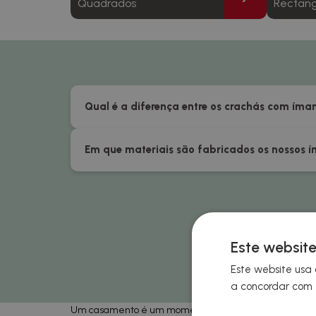
Quadrados
Rectang
Qual é a diferença entre os crachás com íma
Em que materiais são fabricados os nossos í
Este website
Este website usa 
a concordar com t
Um casamento é um momento especial, em que se partil