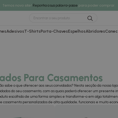
Temos novo site!
para poder comprar.
Reponha a sua palavra-passe
nes
Adesivos
T-Shirts
Porta-Chaves
Espelhos
Abridores
Canec
izados Para Casamentos
ão sabe o que oferecer aos seus convidados? Nesta secção da nossa lo
dados do seu casamento, com as quais poderá oferecer um presente ine
oduto escolhido de uma forma simples e transforme-o em algo totalment
e casamento personalizados de alta qualidade, funcionais e muito econ