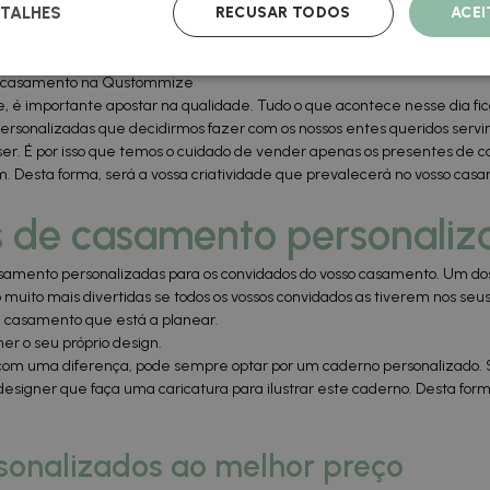
RECUSAR TODOS
ACE
TALHES
o tão importantes: elas são a memória deste dia.
aos seus convidados, visite o nosso site. Na Qustommize somos especia
de casamento na Qustommize
é importante apostar na qualidade. Tudo o que acontece nesse dia f
sonalizadas que decidirmos fazer com os nossos entes queridos ser
r. É por isso que temos o cuidado de vender apenas os presentes de c
zem. Desta forma, será a vossa criatividade que prevalecerá no vosso 
s de casamento personaliz
samento personalizadas para os convidados do vosso casamento. Um dos 
 muito mais divertidas se todos os vossos convidados as tiverem nos seu
de casamento que está a planear.
er o seu próprio design.
com uma diferença, pode sempre optar por um caderno personalizado.
esigner que faça uma caricatura para ilustrar este caderno. Desta fo
sonalizados ao melhor preço