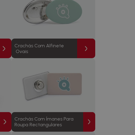
Crachás Com Alfinete
Ovais
Crachás Com Ímanes Para
Roupa Rectangulares