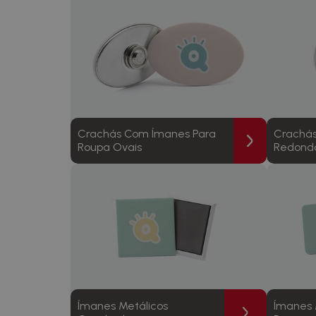
Crachás Com Ímanes Para
Crachás
Roupa Ovais
Redond
Ímanes Metálicos
Ímanes 