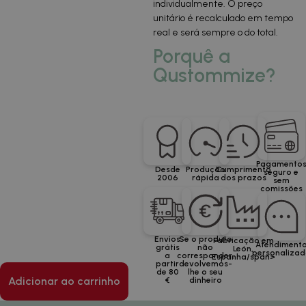
individualmente. O preço
unitário é recalculado em tempo
real e será sempre o do total.
Porquê a
Qustommize?
Pagamento
Desde
Produção
Cumprimento
seguro e
2006
rápida
dos prazos
sem
comissões
Envios
Se o produto
Fabricação em
Atendiment
grátis
não
León,
personaliza
a
corresponder,
Espanha/span>
partir
devolvemos-
de 80
lhe o seu
Adicionar ao carrinho
€
dinheiro