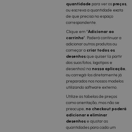
qu
antidade
para ver os
preços
,
ou escreva a quantidade exata
de que precisa no espaço
correspondente.
Clique em “
Adicionar ao
carrinho
”. Poderá continuar a
adicionar outros produtos ou
começar a
criar todos os
desenhos
que quiser (a partir
das suas fotos, logotipos e
desenhos) na
nossa aplicação
,
ou carregá-los diretamente já
preparados nos nossos modelos
utilizando software externo.
Utilize as tabelas de preços
como orientação, mas não se
preocupe,
no checkout poderá
adicionar e eliminar
desenhos
e ajustar as
quantidades para cada um