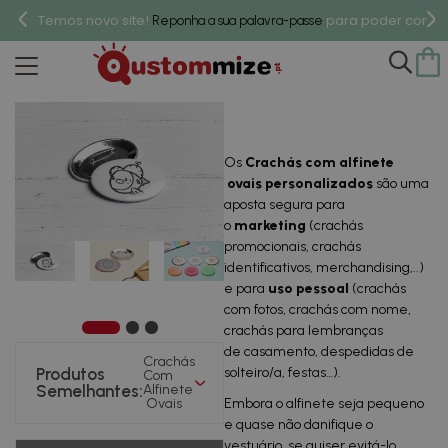
Temos novo site!
para poder compr
Reponha a sua palavra-passe
Crachás Com Alfinete Ovais
Os
Crachás com alfinete
ovais
personalizados
são uma
aposta segura para
o
marketing
(crachás
promocionais, crachás
identificativos, merchandising,..)
e para
uso pessoal
(crachás
com fotos, crachás com nome,
crachás para lembranças
de casamento, despedidas de
Crachás
Produtos
solteiro/a, festas…).
Com
Semelhantes:
Alfinete
Ovais
Embora o alfinete seja pequeno
e quase não danifique o
vestuário, se quiser evitá-lo