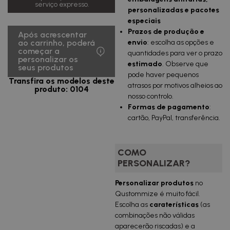
serviço expresso.
personalizadas e pacotes
4 329,55
10000
0,43
especiais
€
uds.
€/u.
IVA incluido
Prazos de produção e
Após acrescentar
envio
: escolha as opções e
ao carrinho, poderá
8 449,62
começar a
20000
0,42
quantidades para ver o prazo
€
personalizar os
uds.
€/u.
estimado
. Observe que
IVA incluido
seus produtos
pode haver pequenos
Transfira os modelos deste
12 307,80
atrasos por motivos alheios ao
30000
0,41
produto: 0104
€
uds.
€/u.
nosso controlo.
IVA incluido
Formas de pagamento
:
16 061,24
cartão, PayPal, transferência.
40000
0,40
€
uds.
€/u.
IVA incluido
19 902,00
COMO
50000
0,40
€
uds.
€/u.
PERSONALIZAR?
IVA incluido
Personalizar produtos
no
38 058,20
100000
0,38
€
Qustommize é muito fácil.
uds.
€/u.
IVA incluido
Escolha as
caraterísticas
(as
combinações não válidas
aparecerão riscadas) e a