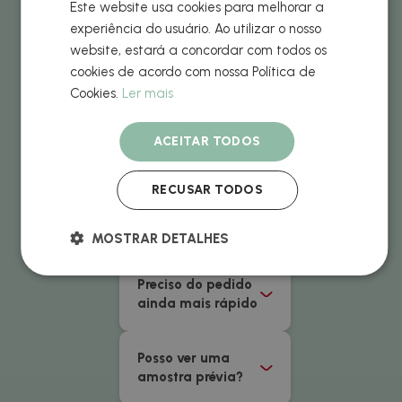
Este website usa cookies para melhorar a
aceites
experiência do usuário. Ao utilizar o nosso
website, estará a concordar com todos os
Qual é o preço do
cookies de acordo com nossa Política de
envio?
Cookies.
Ler mais
Quando receberei
ACEITAR TODOS
o meu pedido?
RECUSAR TODOS
Devo pagar
impostos?
MOSTRAR DETALHES
Preciso do pedido
ainda mais rápido
Posso ver uma
amostra prévia?