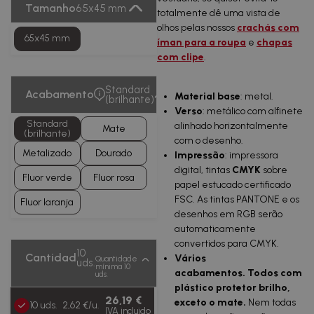
Tamanho
65x45 mm
totalmente dê uma vista de
olhos pelas nossos
crachás com
65x45 mm
íman para a roupa
e
chapas
com clipe
.
Standard
Acabamento
Material base
: metal.
(brilhante)
Verso
: metálico com alfinete
Standard
alinhado horizontalmente
Mate
(brilhante)
com o desenho.
Metalizado
Dourado
Impressão
: impressora
digital, tintas
CMYK
sobre
Fluor verde
Fluor rosa
papel estucado certificado
FSC. As tintas PANTONE e os
Fluor laranja
desenhos em RGB serão
automaticamente
convertidos para CMYK.
10
Cantidad
Vários
Quantidade
uds.
mínima 10
acabamentos.
Todos com
uds.
plástico protetor brilho
,
26,19 €
exceto o
mate
.
Nem todas
10 uds.
2,62 €/u.
IVA incluido