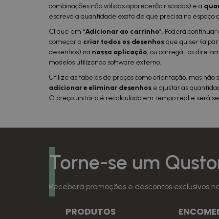
combinações não válidas aparecerão riscadas) e a
qu
a
escreva a quantidade exata de que precisa no espaço 
Clique em “
Adicionar ao carrinho
”. Poderá continuar 
começar a
criar todos os desenhos
que quiser (a part
desenhos) na
nossa aplicação
, ou carregá-los direta
modelos utilizando software externo.
Utilize as tabelas de preços como orientação, mas não
adicionar e eliminar desenhos
e ajustar as quantid
O preço unitário é recalculado em tempo real e será se
Torne-se um Qusto
Receberá promoções e descontos exclusivos na 
PRODUTOS
ENCOME