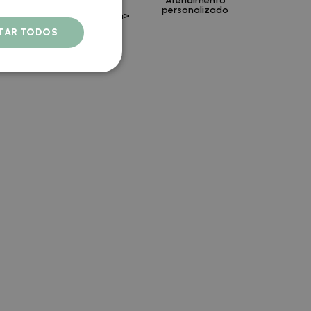
Atendimento
nder,
León,
personalizado
s-lhe o
Espanha/span>
heiro
ITAR TODOS