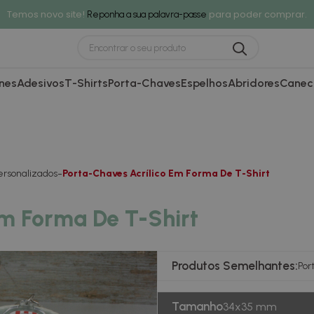
Temos novo site!
para poder comprar.
Reponha a sua palavra-passe
nes
Adesivos
T-Shirts
Porta-Chaves
Espelhos
Abridores
Canec
ersonalizados
Porta-Chaves Acrílico Em Forma De T-Shirt
Em Forma De T-Shirt
Produtos Semelhantes:
Por
Tamanho
34x35 mm