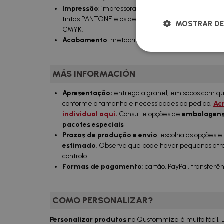
Impressão
: impressora digital, tintas
CMYK
sobre p
tintas PANTONE e os desenhos em RGB serão auto
MOSTRAR DE
CMYK.
Acabamento
: metacrilato brilhante.
MÁS INFORMACIÓN
Apresentação:
entrega a granel, em sacos com q
conforme o tamanho e necessidades do pedido.
Ac
individual aqui.
Consulte opções de
embalagens 
pacotes especiais
Prazos de produção e envio
: escolha as opções 
estimado
. Observe que pode haver pequenos atras
controlo.
Formas de pagamento
: cartão, PayPal, transferên
COMO PERSONALIZAR?
Personalizar produtos
no Qustommize é muito fácil. 