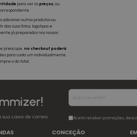
ntidade
para ver os
preços
, ou
correspondente.
a adicionar outros produtos ou
ir das suas fotos, logotipos e
mente já preparados nos nossos
 se preocupe,
no checkout poderá
ades para cada um individualmente.
mpre o do total.
mmizer!
sua caixa de correio.
Aceito receber promoções, desco
NDAS
CONCEÇÃO
E