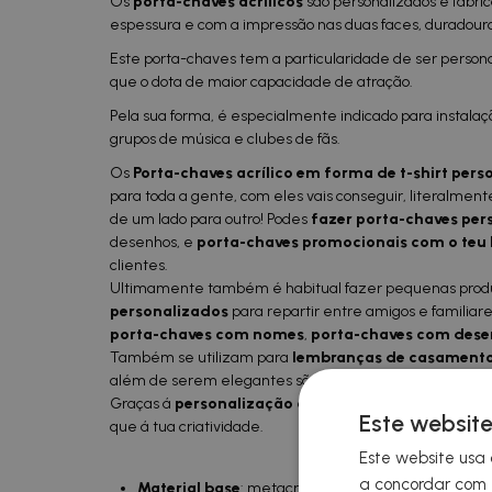
Os
porta-chaves acrílicos
são personalizados e fabr
espessura e com a impressão nas duas faces, duradou
Este porta-chaves tem a particularidade de ser persona
que o dota de maior capacidade de atração.
Pela sua forma, é especialmente indicado para instal
grupos de música e clubes de fãs.
Os
Porta-chaves acrílico em forma de t-shirt pers
para toda a gente, com eles vais conseguir, literalment
de um lado para outro! Podes
fazer porta-chaves per
desenhos, e
porta-chaves promocionais com o teu 
clientes.
Ultimamente também é habitual fazer pequenas pro
personalizados
para repartir entre amigos e familiare
porta-chaves com nomes
,
porta-chaves com des
Também se utilizam para
lembranças de casamento
além de serem elegantes são
porta-chaves persona
Graças á
personalização a toda cor,
não tens de lim
Este website
que á tua criatividade.
Este website usa 
a concordar com t
Material base
: metacrilato.