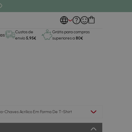
Custos de
Grátis para compras
as
envío
5,95€
superiores a
80€
ta-Chaves Acrílico Em Forma De T-Shirt