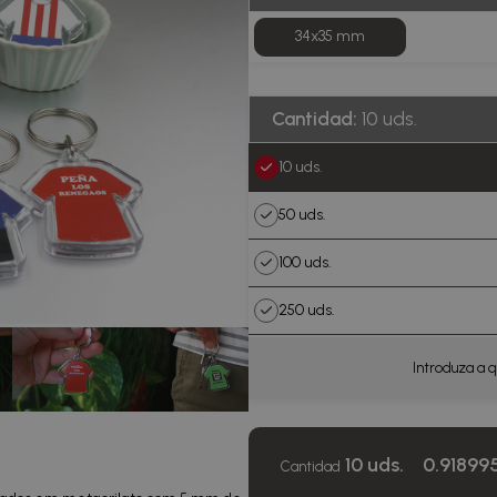
34x35 mm
Cantidad:
10 uds.
10 uds.
50 uds.
100 uds.
250 uds.
500 uds.
Introduza a 
1000 uds.
2500 uds.
10 uds.
0.91899
Cantidad