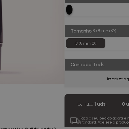
Tamanho
i8 (8 mm Ø)
i8 (8 mm Ø)
Cantidad:
1 uds.
Introduza a 
1 uds.
0 
Cantidad
Faça o seu pedido agora e
standard. Acelere a produç