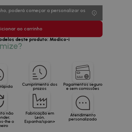
nho, poderá começar a personalizar os
icionar ao carrinho
odelos deste produto: Modico-i
mmize?
Cumprimento dos
Pagamentos seguro
rápida
prazos
e sem comissões
uto não
Fabricação em
Atendimento
nder,
León,
personalizado
s-lhe o
Espanha/span>
heiro