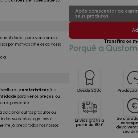
para
cartões de fidelidade
(8
Após acrescentar ao carri
seus produtos
Ad
e quantidades para ver o prazo
Transfira os m
os por motivos alheios ao nosso
Porquê a Qusto
cia.
Escolha as
caraterísticas
(as
Desde 2006
Produção 
ntidade
para ver os
preços
, ou
correspondente.
a adicionar outros produtos ou
Se o prod
ir das suas fotos, logotipos e
Envios grátis a
correspo
partir de 80 €
mente já preparados nos nossos
devolvemo
seu din