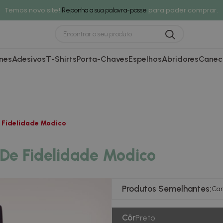
Temos novo site!
para poder comprar.
Reponha a sua palavra-passe
nes
Adesivos
T-Shirts
Porta-Chaves
Espelhos
Abridores
Canec
 Fidelidade Modico
De Fidelidade Modico
Produtos Semelhantes:
Car
Côr
Preto