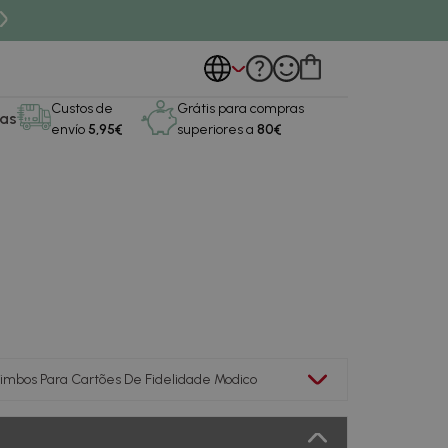
Custos de
Grátis para compras
as
envío
5,95€
superiores a
80€
imbos Para Cartões De Fidelidade Modico