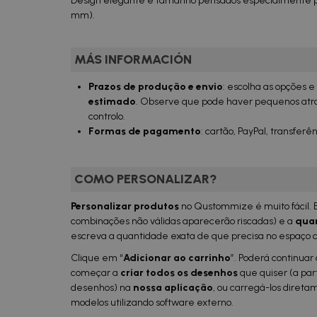
Design elegante e tamanho pensados especialmente 
mm).
MÁS INFORMACIÓN
Prazos de produção e envio
: escolha as opções 
estimado
. Observe que pode haver pequenos atras
controlo.
Formas de pagamento
: cartão, PayPal, transferên
COMO PERSONALIZAR?
Personalizar produtos
no Qustommize é muito fácil. 
combinações não válidas aparecerão riscadas) e a
qu
a
escreva a quantidade exata de que precisa no espaço 
Clique em “
Adicionar ao carrinho
”. Poderá continuar 
começar a
criar todos os desenhos
que quiser (a part
desenhos) na
nossa aplicação
, ou carregá-los direta
modelos utilizando software externo.