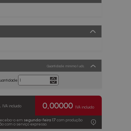
Quantidade mínima 1 uds.
quantidade:
0,00000
u.
IVA incluido
IVA incluido
 receba-o em
segunda-feira 17
com produção
ão com o serviço expresso.