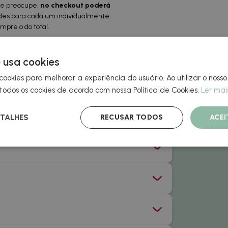
 se preocupe,
no checkout poderá
ades para cada um individualmente.
mpre o do total.
 usa cookies
cookies para melhorar a experiência do usuário. Ao utilizar o nosso
odos os cookies de acordo com nossa Política de Cookies.
Ler mai
o?
RECUSAR TODOS
ACE
TALHES