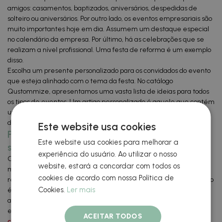
amigos: casamentos, baptizados, aniversários, despedidas de
solteiro ou aniversários. Por outro lado, os eventos empresariais são
muito importantes hoje em dia. Assumem um destaque especial
no calendário da empresa. Por último, há as celebrações que se
realizam a nível profissional. Uma festa de reforma é um exemplo
disso.
Escolha um presente personalizado para os convidados do evento
que esteja alinhado com o tema da festa. No catálogo
Qustommize, apresentamos uma vasta lista de ideias para todos
os tipos de eventos. Um artigo personalizado é aquele que contém
um logótipo da empresa, uma mensagem emocionante, o nome
de uma pessoa ou uma imagem.
Este website usa cookies
Presentes personalizados para eventos que
Este website usa cookies para melhorar a
são funcionais e de alta qualidade
experiência do usuário. Ao utilizar o nosso
Os melhores presentes personalizados para eventos são práticos,
website, estará a concordar com todos os
mas também se destacam pela sua simplicidade. O que é
cookies de acordo com nossa Política de
realmente importante no presente escolhido para cada convidado
Cookies.
Ler mais
é a intenção de o surpreender. O pormenor alimenta a memória
agradável da celebração. Entre os artigos práticos que pode
encontrar no nosso catálogo Qustommize estão os seguintes:
ACEITAR TODOS
chaves personalizadas
com desenhos divertidos, canecas