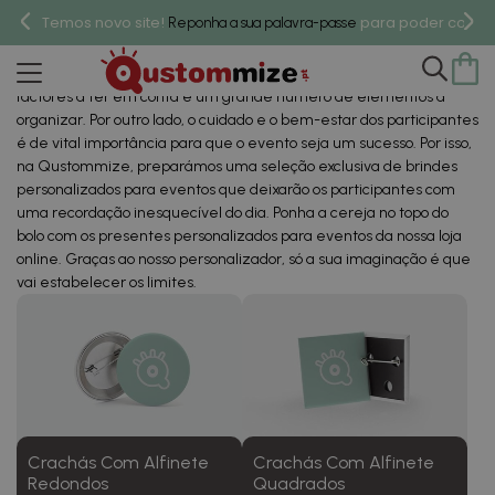
Presentes Personalizados Para
Temos novo site!
para poder compr
Reponha a sua palavra-passe
Eventos
Organizar um evento não é uma tarefa fácil, pois há muitos
factores a ter em conta e um grande número de elementos a
organizar. Por outro lado, o cuidado e o bem-estar dos participantes
é de vital importância para que o evento seja um sucesso. Por isso,
na Qustommize, preparámos uma seleção exclusiva de brindes
personalizados para eventos que deixarão os participantes com
uma recordação inesquecível do dia. Ponha a cereja no topo do
bolo com os presentes personalizados para eventos da nossa loja
online. Graças ao nosso personalizador, só a sua imaginação é que
vai estabelecer os limites.
Crachás Com Alfinete
Crachás Com Alfinete
Redondos
Quadrados