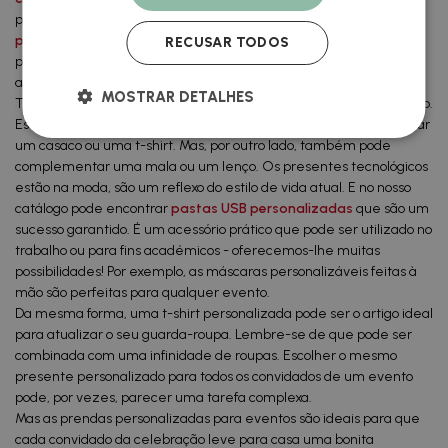
personalizáveis para o pequeno-almoço,
cadernos
personalizados
para fazer anotações e abridores de garrafas
RECUSAR TODOS
personalizáveis para brindar com uma bebida muito especial e
assim por diante.
MOSTRAR DETALHES
Também apresentamos crachás para personalizar qualquer estilo.
Este é um detalhe personalizado para eventos, ideal para decorar
um casaco ou uma t-shirt. Mas, por outro lado, também pode
complementar uma mala ou um lenço. Os presentes tecnológicos
estão na moda, são um reflexo do estilo de vida atual. E no nosso
catálogo pode encontrar
pastas USB personalizadas
que são um
sucesso garantido. É um acessório prático que pode ser utilizado no
trabalho ou para fins académicos - oferecemos-lhe muitas
possibilidades! Por exemplo, as máscaras personalizáveis feitas à
mão são perfeitas para qualquer evento.
Da mesma forma, uma t-shirt personalizada pode ser o artigo ideal
para atualizar o seu guarda-roupa. Lembre-se de que pode ser
combinada com uma infinidade de roupas. Escolher o mesmo
presente personalizado para todos os convidados de um evento
pode, por vezes, parecer uma tarefa complexa.
Mas as prendas personalizadas para eventos são ideais para que
cada convidado da celebração leve para casa uma bonita