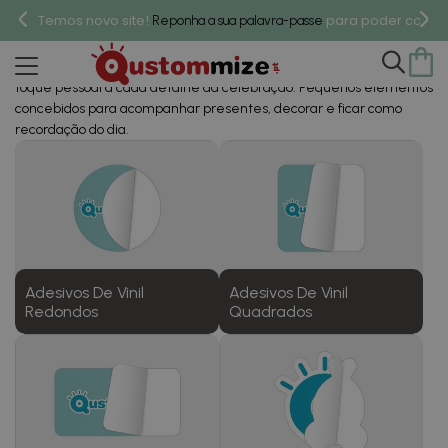
Autocolantes Personalizados
Temos novo site!
para poder compr
Reponha a sua palavra-passe
Para Aniversários
Os autocolantes personalizáveis para aniversários conferem um
toque pessoal a cada detalhe da celebração. Pequenos elementos
concebidos para acompanhar presentes, decorar e ficar como
recordação do dia.
Adesivos De Vinil
Adesivos De Vinil
Redondos
Quadrados